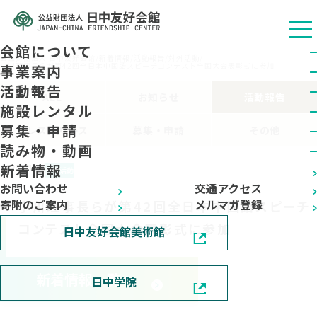
会館について
公益财团法人 日中友好会馆
/
新着情報
/
活動報告
/
対外活動
/
小川理事長らが第42回全日本中国語スピーチコンテスト全国大会表彰式に参加
事業案内
活動報告
ALL
お知らせ
活動報告
施設レンタル
募集・申請
プレスリリース
募集・申請
その他
読み物・動画
新着情報
2025.01.16
対外活動
お問い合わせ
交通アクセス
寄附のご案内
メルマガ登録
小川理事長らが第42回全日本中国語スピーチ
コンテスト全国大会表彰式に参加
日中友好会館美術館
新着情報一覧へ
日中学院