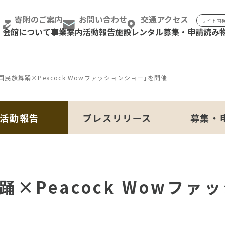
検索:
寄附のご案内
お問い合わせ
交通アクセス
会館について
事業案内
活動報告
施設レンタル
募集・申請
読み
国民族舞踊×Peacock Wowファッションショー｣を開催
活動報告
プレスリリース
募集・
×Peacock Wowファ