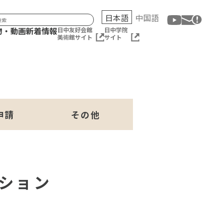
日本語
中国語
物・動画
新着情報
日中友好会館
日中学院
美術館サイト
サイト
申請
その他
ッション