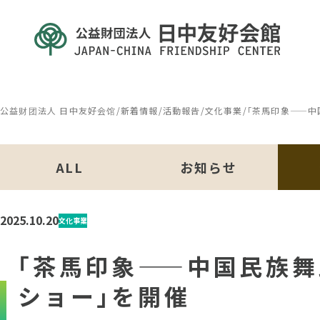
公益财团法人 日中友好会馆
/
新着情報
/
活動報告
/
文化事業
/
｢茶馬印象——中
ALL
お知らせ
2025.10.20
文化事業
｢茶馬印象——中国民族舞踊
ショー｣を開催