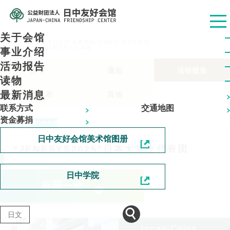
关于会馆
公益财团法人 日中友好会馆
/
新着情報
/
活动报告
/
青少年交流
/
“JENESYS2025”日本大学生代表团
事业介绍
活动报告
所有
通知
活动报告
读物
最新消息
新闻发布
其他
联系方式
交通地图
资金募捐
2025.06.11
青少年交流
日中友好会馆美术馆图册
“JENESYS2025”日本大学生代表团
日中学院
标题一览
日文