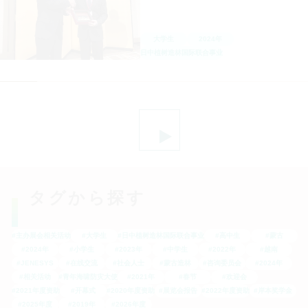
大学生
2024年
日中植树造林国际联合事业
文
章
分
页
タグから探す
#主办展会相关活动
#大学生
#日中植树造林国际联合事业
#高中生
#蒙古
#2024年
#小学生
#2023年
#中学生
#2022年
#越南
#JENESYS
#在线交流
#社会人士
#蒙古造林
#咨询委员会
#2024年
#相关活动
#青年海啸防灾大使
#2021年
#春节
#欢迎会
#2021年度资助
#开幕式
#2020年度资助
#展览会报告
#2022年度资助
#岸本奖学金
#2025年度
#2019年
#2026年度