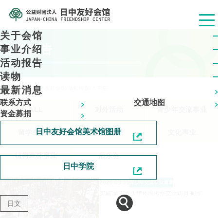
关于会馆
活動報告
事业介绍
活动报告
读物
最新消息
公益财团法人 日中友好会馆
/
活動報告
/
大学生
联系方式
交通地图
ALL
对外活动
青少年交流事业
资金募捐
日中友好会馆美术馆图册
留学生事业
日中学院
文化事业
植树造林事业
后乐会
日中学院
2026.03.31
青少年交流事业
邀请
实施“蒙古青少年环境考察交流访日项目”
日文