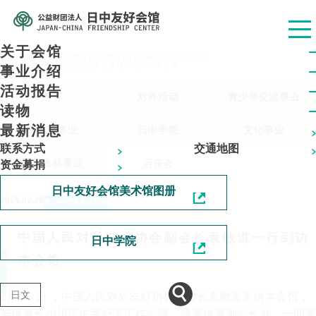
关于会馆
公益财团法人 日中友好会馆
/
活動報告
/
青少年交流事业
/
其他
/
中国人民对外友好协会副会长袁敏道一行到访本会馆
事业介绍
活动报告
所有
对外活动
青少年交流事业
读物
最新消息
留学生事业
日中学院
文化事业
联系方式
交通地图
植树造林事业
后乐会
资金募捐
日中友好会馆美术馆图册
2025.02.26
青少年交流事业
其他
中国人民对外友好协会副会长袁敏道一行到访
日中学院
本会馆
日文
2月 20 日 ，中国人民对外友好协会副会长袁敏道来访本会馆，
与理事长小川正史举行了工作会谈。除袁敏道副会长外，一同来