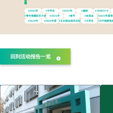
#2023年
#中学生
#2022年
#越南
#JENESYS
#青年海啸防灾大使
#2021年
#春节
#欢迎会
#2021年度
#2019年
#2026年度
#主办展会相关活动
#大学生
#日中植树造
回到活动报告一览