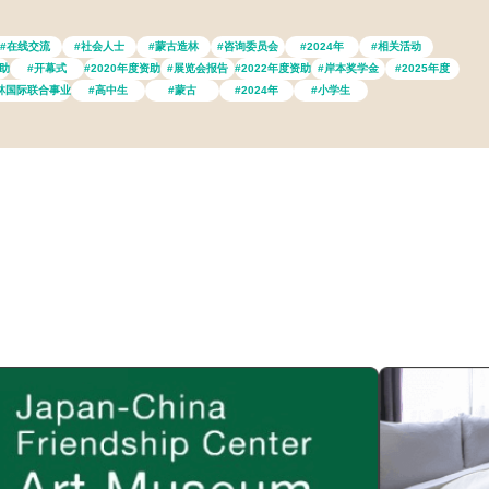
#在线交流
#社会人士
#蒙古造林
#咨询委员会
#2024年
#相关活动
资助
#开幕式
#2020年度资助
#展览会报告
#2022年度资助
#岸本奖学金
#2025年度
林国际联合事业
#高中生
#蒙古
#2024年
#小学生