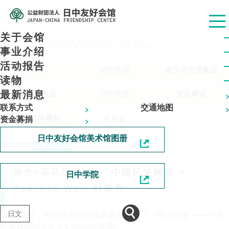
关于会馆
公益财团法人 日中友好会馆
/
活動報告
/
文化事业
/
主办展览
/
举办“茶马印象 —— 中国民族舞蹈 × Peacock Wow 时装秀”
事业介绍
活动报告
所有
对外活动
青少年交流事业
读物
最新消息
留学生事业
日中学院
文化事业
联系方式
交通地图
植树造林事业
后乐会
资金募捐
日中友好会馆美术馆图册
2025.10.20
文化事业
主办展览
举办“茶马印象 —— 中国民族舞蹈 ×
日中学院
Peacock Wow 时装秀”
日文
10月12日，在日中友好会馆大会厅举办了《茶马印象——中国
民族舞蹈×Peacock Wow时装秀》。