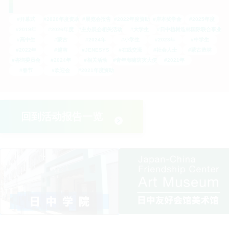
#开幕式
#2020年度资助
#展览会报告
#2022年度资助
#岸本奖学金
#2025年度
#2019年
#2026年度
#主办展会相关活动
#大学生
#日中植树造林国际联合事业
#高中生
#蒙古
#2024年
#小学生
#2023年
#中学生
#2022年
#越南
#JENESYS
#在线交流
#社会人士
#蒙古造林
#咨询委员会
#2024年
#相关活动
#青年海啸防灾大使
#2021年
#春节
#欢迎会
#2021年度资助
回到活动报告一览