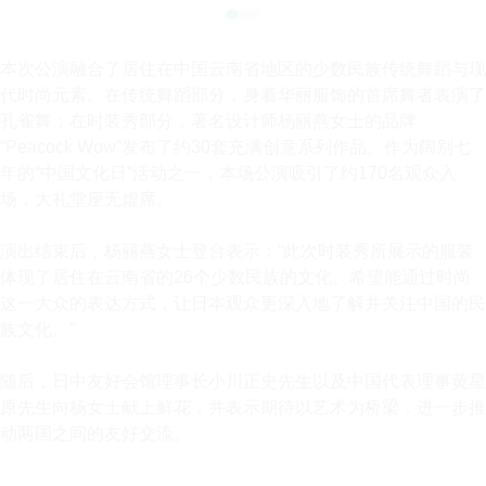
本次公演融合了居住在中国云南省地区的少数民族传统舞蹈与现
代时尚元素。在传统舞蹈部分，身着华丽服饰的首席舞者表演了
孔雀舞；在时装秀部分，著名设计师杨丽燕女士的品牌
“Peacock Wow”发布了约30套充满创意系列作品。作为阔别七
年的“中国文化日”活动之一，本场公演吸引了约170名观众入
场，大礼堂座无虚席。
演出结束后，杨丽燕女士登台表示：“此次时装秀所展示的服装
体现了居住在云南省的26个少数民族的文化。希望能通过时尚
这一大众的表达方式，让日本观众更深入地了解并关注中国的民
族文化。”
随后，日中友好会馆理事长小川正史先生以及中国代表理事黄星
原先生向杨女士献上鲜花，并表示期待以艺术为桥梁，进一步推
动两国之间的友好交流。