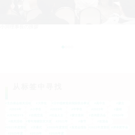
小川理事長の挨拶
从标签中寻找
#主办展会相关活动
#大学生
#日中植树造林国际联合事业
#高中生
#蒙古
#2024年
#小学生
#2023年
#中学生
#2022年
#越南
#JENESYS
#在线交流
#社会人士
#蒙古造林
#咨询委员会
#2024年
#相关活动
#青年海啸防灾大使
#2021年
#春节
#欢迎会
#2021年度资助
#开幕式
#2020年度资助
#展览会报告
#2022年度资助
#岸本奖学金
#2025年度
#2019年
#2026年度