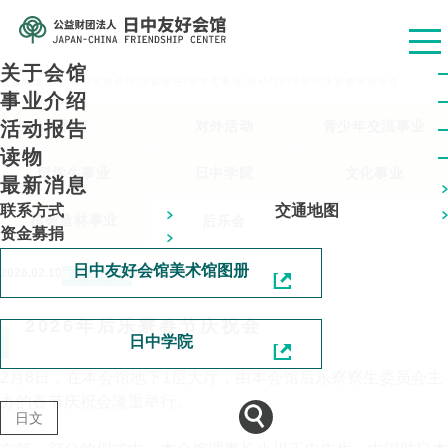
关于会馆
公益财团法人 日中友好会馆
/
活動報告
/
留学生事业
/
活动
/
2026年后乐寮春节庆祝会
事业介绍
所有
对外活动
青少年交流事业
活动报告
读物
留学生事业
日中学院
文化事业
最新消息
联系方式
交通地图
植树造林事业
后乐会
资金募捐
日中友好会馆美术馆图册
2026.02.10
留学生事业
活动
2026年后乐寮春节庆祝会
日中学院
2月8日，在本会馆地下1层大厅，由本会馆后乐寮寮生委员会主
办的春节庆祝会隆重举行。
日文