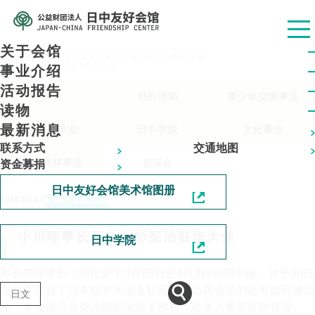
关于会馆
公益财团法人 日中友好会馆
/
活動報告
/
青少年交流事业
/
其他
/
小川理事长拜会金杉宪治驻华大使
事业介绍
活动报告
所有
对外活动
青少年交流事业
读物
最新消息
留学生事业
日中学院
文化事业
联系方式
交通地图
植树造林事业
后乐会
资金募捐
日中友好会馆美术馆图册
2026.04.07
青少年交流事业
其他
小川理事长拜会金杉宪治驻华大使
日中学院
本会馆理事长小川正史于3月29日至4月3日访问中国，并于30日
在北京拜会了日本驻华大使金杉宪治。出席会见的还有园田庸公
日文
使、本会馆综合交流部稻垣靖子部长、总务人事部谷静音等。