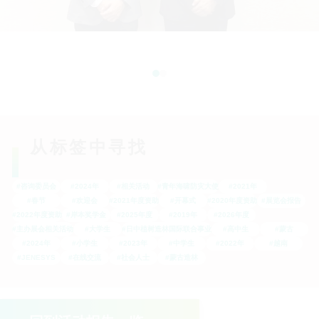
从标签中寻找
#咨询委员会
#2024年
#相关活动
#青年海啸防灾大使
#2021年
#春节
#欢迎会
#2021年度资助
#开幕式
#2020年度资助
#展览会报告
#2022年度资助
#岸本奖学金
#2025年度
#2019年
#2026年度
#主办展会相关活动
#大学生
#日中植树造林国际联合事业
#高中生
#蒙古
#2024年
#小学生
#2023年
#中学生
#2022年
#越南
#JENESYS
#在线交流
#社会人士
#蒙古造林