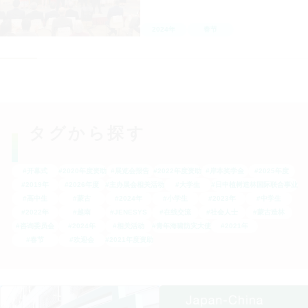
2024年
春节
タグから探す
#开幕式
#2020年度资助
#展览会报告
#2022年度资助
#岸本奖学金
#2025年度
#2019年
#2026年度
#主办展会相关活动
#大学生
#日中植树造林国际联合事业
#高中生
#蒙古
#2024年
#小学生
#2023年
#中学生
#2022年
#越南
#JENESYS
#在线交流
#社会人士
#蒙古造林
#咨询委员会
#2024年
#相关活动
#青年海啸防灾大使
#2021年
#春节
#欢迎会
#2021年度资助