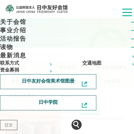
关于会馆
活動報告
事业介绍
活动报告
读物
最新消息
公益财团法人 日中友好会馆
/
活動報告
/
春节
联系方式
交通地图
ALL
对外活动
青少年交流事业
资金募捐
日中友好会馆美术馆图册
留学生事业
日中学院
文化事业
植树造林事业
后乐会
日中学院
2025.01.23
留学生事业
活动
日中友好会馆后乐寮2025年春节庆祝会
日文