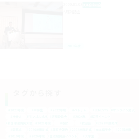
2000.01.08
後楽会
座談会
6月談話会
2019年度
タグから探す
#2023年度
#中学生
#2022年度
#ベトナム
#JENESYS
#オンライン交流
#社会人
#モンゴル植林
#諮問委員会
#2024年
#関連イベント
#若き津波防災大使
#2021年度
#春節
#歓迎会
#2021年度助成
#開幕式
#2020年度助成
#展覧会報告
#2022年度助成
#岸本奨学金
#2025年度
#2019年度
#2026年度
#主催展関連イベント
#大学生