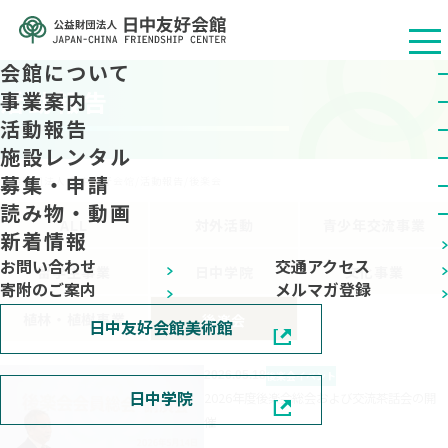
会館について
活動報告
事業案内
活動報告
施設レンタル
募集・申請
公益财团法人 日中友好会馆
/
活動報告
/
後楽会
読み物・動画
ALL
対外活動
青少年交流事業
新着情報
お問い合わせ
交通アクセス
留学生事業
日中学院
文化事業
寄附のご案内
メルマガ登録
植林・植樹事業
後楽会
日中友好会館美術館
2026.05.18
後楽会
イベント
日中学院
2026年度後楽会総会および交流茶話会の開
催