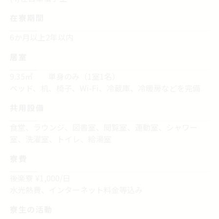
在寮期間​
6か月以上2年以内
居室​
9.35㎡ 単身のみ（1室1名）​
ベッド、机、椅子、Wi-Fi、冷蔵庫、冷暖房などを完備
共用設備 ​
食堂、ラウンジ、図書室、閲覧室、運動室、シャワー
室、洗濯室、トイレ、
給湯室​
寮費​
後楽寮 ¥1,000/日
水光熱費、インターネット料金等込み​
寮生の活動​