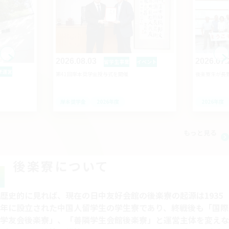
2026.08.03
2026.07.
留学生事業
イベント
寮運営
第41回岸本奨学金授与式を開催
後楽寮生が長
岸本奨学金
2026年度
2026年度
もっと見る
後楽寮について
歴史的に見れば、現在の日中友好会館の後楽寮の起源は1935
年に設立された中国人留学生の学生寮であり、終戦後も「国際
学友会後楽寮」、「善隣学生会館後楽寮」と運営主体を変えな