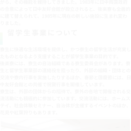
がら、その機能を維持してきました。1983年に日中両国政府
の合意によって日中友好会館が設立されると、後楽寮も全面的
に建て替えられて、1985年に現在の新しい施設に生まれ変わ
りました。
留学生事業について
寮生に快適な生活環境を提供し、かつ寮生の留学生活が充実し
たものとなるよう支援することが留学生事業の目的です。​
後楽寮には、寮生の自治組織である寮生委員会があります。寮
生と留学生事業部の連絡役を担ったり、外部の組織・団体との
交流や寮内行事を実施したりするほか、春節と国慶節には、日
中友好会館との共催で祝賀行事を開催しています。​
寮生は、外部の団体からの招待で、寮外の各地で開催される交
流活動にも積極的に参加しています。交流活動には、ホームス
テイ、社会体験セミナー、自治体が主催するイベントのほか、
花見や紅葉狩りもあります。