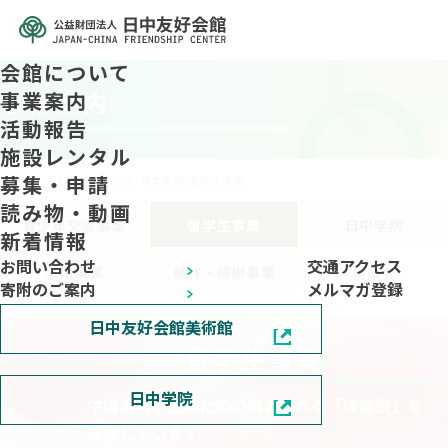
会館について
事業案内
事業案内
活動報告
施設レンタル
募集・申請
公益财团法人 日中友好会馆
/
事業案内
/
留学生事業
読み物・動画
青少年交流事業
留学生事業
日中学院
新着情報
お問い合わせ
交通アクセス
文化事業
植林・植樹事業
後楽会
寄附のご案内
メルマガ登録
日中友好会館美術館
留学生事業
日中学院
中国人留学生のための宿舎である「後楽寮」を
運営しています。