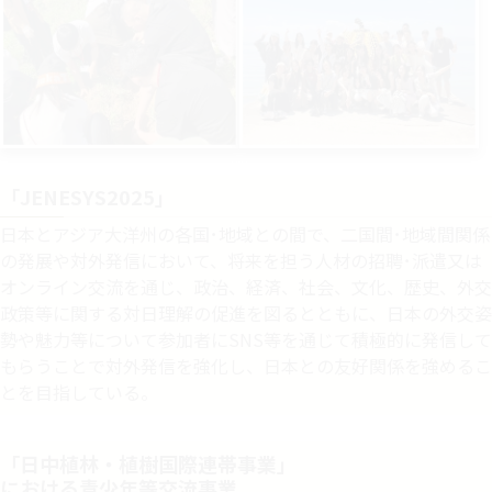
「JENESYS2025」
日本とアジア大洋州の各国･地域との間で、二国間･地域間関係
の発展や対外発信において、将来を担う人材の招聘･派遣又は
オンライン交流を通じ、政治、経済、社会、文化、歴史、外交
政策等に関する対日理解の促進を図るとともに、日本の外交姿
勢や魅力等について参加者にSNS等を通じて積極的に発信して
もらうことで対外発信を強化し、日本との友好関係を強めるこ
とを目指している。
「日中植林・植樹国際連帯事業」
における青少年等交流事業