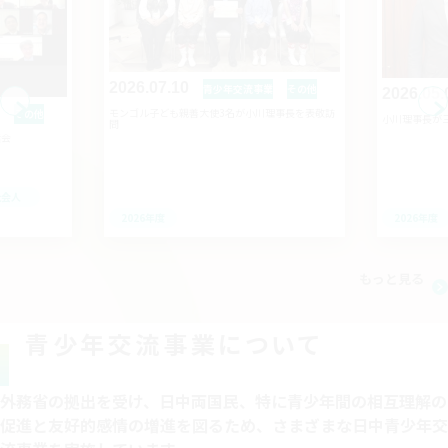
2026.07.10
青少年交流事業
その他
2026.05.
モンゴル子ども親善大使3名が小川理事長を表敬訪
その他
小川理事長が
問
話会
社会人
2026年度
2026年度
もっと見る
青少年交流事業について
外務省の拠出を受け、日中両国民、特に青少年間の相互理解の
促進と友好的感情の増進を図るため、さまざまな日中青少年交