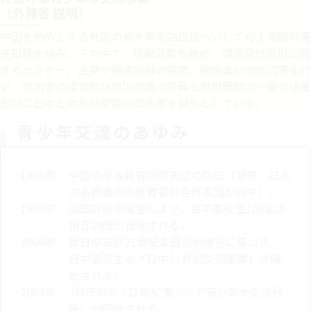
（外務省 説明）​​
中国を始めとする外国の青少年を訪日招へいして約１週間の滞
在日程を組み、その中で、植樹活動を始め、環境及び防災に関
するセミナー、企業や関連施設の視察、関係者との交流等を行
い、参加者の環境及び防災意識の啓発と対日理解の一層の促進
並びに日本との友好関係の強化等を目的としている。​
青少年交流のあゆみ
1996年
中国の全省教育庁代表団の訪日（翌年、日本
の各都道府県教育委員会代表団が訪中）​。
1999年
両国外相の覚書により、毎年高校生100名の
相互訪問が合意​される。
2006年
新日中友好21世紀委員会の提言に基づき、
日中高校生の「日中21世紀交流事業」が開
始される。​
2007年
JENESYS（21世紀東アジア青少年大交流計
画）が開始される。