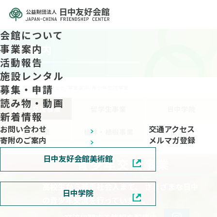
会館について
事業案内
事業案内
活動報告
施設レンタル
募集・申請
公益财团法人 日中友好会馆
/
事業案内
/
青少年交流事業
読み物・動画
青少年交流事業
留学生事業
日中学院
新着情報
お問い合わせ
交通アクセス
文化事業
植林・植樹事業
後楽会
寄附のご案内
メルマガ登録
日中友好会館美術館
青少年交流事業
高校生から若手社会人まで、
さまざまな日中
日中学院
の青少年交流を行っています。