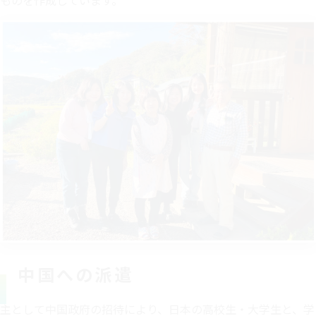
ものを作成しています。
青少年が相互訪問。
JENESYS2018実施。約850名の中国青少年
が日本各地を訪問。
2019年
JENESYS2019実施。約470名の中国青少年
が日本各地を訪問。
2020年
新型コロナウイルス感染症による交流中断
～2022年
（オンライン交流のみ実施）。
2023年
7月より交流再開。JENESYS2022PhaseⅡ、
JENESYS2023実施。
2024年
JENESYSY2024実施。
中国への派遣​
主として中国政府の招待により、日本の高校生・大学生と、学