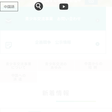
交流に関する情報を配信中​
中国語
青少年交流事業 お問い合わせ
企画競争 公示情報
中国からの​
青少年交流事業​
青少年​交流の
について
あゆみ​
招聘
中国への​
派遣
新着情報