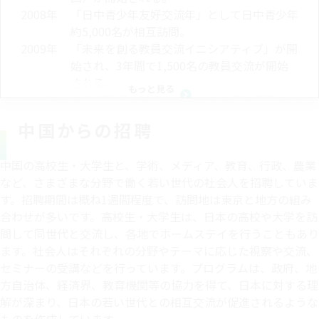
2008年
「日中青少年友好交流年」として日中青少年
約5,000名が相互訪問。
2009年
「未来を創る教員交流イニシアティブ」が開
始され、3年間で1,500名の教員交流が開始
される。
もっと見る
2010年
次世代幹部、学術、メディアの青年招聘の人
数を700名に拡大。
中国からの招聘
2011年
JENESYSにより5年間で2万人以上の相互交
流を達成。
中国の高校生・大学生と、学術、メディア、教育、行政、農業
2012年
「キズナ強化プロジェクト」の実施。1年間
など、さまざまな分野で働く若い世代の社会人を招聘していま
で約1,100​名の中国青少年が東日本大震災被
す。招聘期間は概ね1週間程度で、訪問地は東京と地方の組み
災地を訪問。
合わせが多いです。高校生・大学生は、日本の高校や大学を訪
2013年
JENESYS2.0が開始される。​
問して同世代と交流し、各地でホームステイを行うこともあり
2016年
「日中植林・植樹国際連帯事業」による青少
ます。社会人はそれぞれの分野やテーマに応じた視察や交流、
年交流が開始される。​
セミナーの受講などを行っています。プログラムは、政府、地
2017年
JENESYS2017の実施。約720名の中国青少
方自治体、経済界、教育機関等の協力を得て、日本に対する理
年が日本各地を訪問。
解が深まり、日本の若い世代との相互交流が促進されるような
2018年
JENESYS2.0により5年間で約9,400名の日中