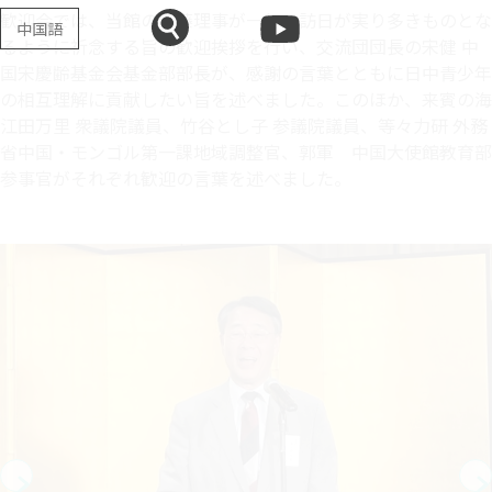
歓迎会では、当館の斎藤理事が一行の訪日が実り多きものとな
中国語
るように祈念する旨の歓迎挨拶を行い、交流団団長の宋健 中
国宋慶齢基金会基金部部長が、感謝の言葉とともに日中青少年
の相互理解に貢献したい旨を述べました。このほか、来賓の海
江田万里 衆議院議員、竹谷とし子 参議院議員、等々力研 外務
省中国・モンゴル第一課地域調整官、郭軍 中国大使館教育部
参事官がそれぞれ歓迎の言葉を述べました。