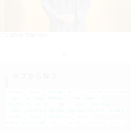
竹谷とし子 参議院議員
タグから探す
#2023年度
#中学生
#2022年度
#ベトナム
#JENESYS
#オンライン交流
#社会人
#モンゴル植林
#諮問委員会
#2024年
#関連イベント
#若き津波防災大使
#2021年度
#春節
#歓迎会
#2021年度助成
#開幕式
#2020年度助成
#展覧会報告
#2022年度助成
#岸本奨学金
#2025年度
#2019年度
#2026年度
#主催展関連イベント
#大学生
#日中植林・植樹国際連帯事業
#高校生
#モンゴル
#2024年度
#小学生