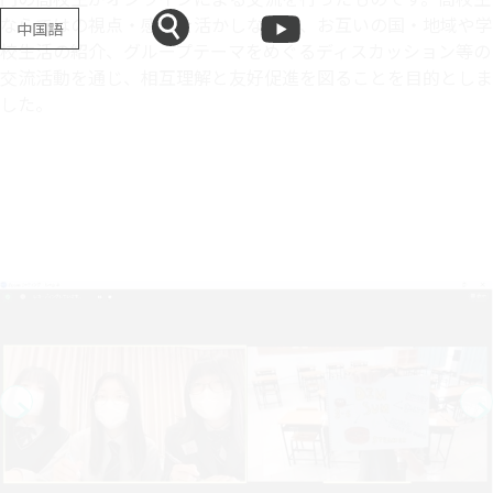
ならではの視点・感性を活かしながら、お互いの国・地域や学
中国語
校生活の紹介、グループテーマをめぐるディスカッション等の
交流活動を通じ、相互理解と友好促進を図ることを目的としま
した。