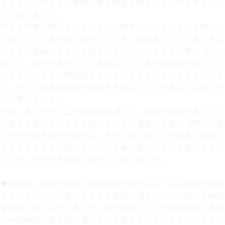
なくて、このように実際に使う機会を得ることができてよかっ
たと感じました。
中でも印象に残っていることは、相手に「日本の文化を紹介し
てほしい」と言われた時のことです。普段過ごしているときに
はあまり意識しなかった日本の文化についてすぐに思い浮かば
なくて、自分が暮らしている国についてまだ全然知らないこと
があるのだなと、再認識することができました。またそのこと
で、もっと日本の文化や伝統を大切にしていけるようになりた
いと思いました。
今回、オンライン上での交流を通して、対面で会話することと
は異なる難しさがあると感じました。身振り手振り（例えばあ
いづちで声を出すかわりに、大きく頷くなど）があると会話し
やすくなるように感じたので、今後に生かしたいと思います。
いつか、マカオを訪れてみたいと思いました。
◆最初は、緊張や他国との交流の不安でスムーズに会話が進み
ませんでしたが、慣れてくると会話が増え、いつの間にか時間
を忘れて楽しんでいました。私が想像していた中国料理と本場
の中国料理の見た目が違っていて驚きました。また、マカオの