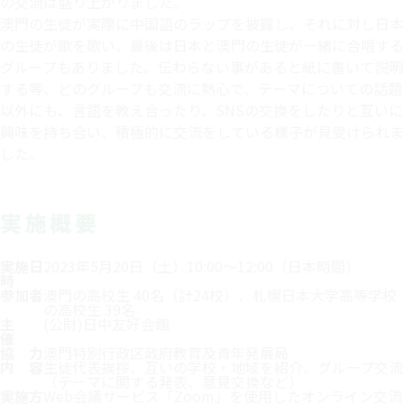
の交流は盛り上がりました。
澳門の生徒が実際に中国語のラップを披露し、それに対し日本
の生徒が歌を歌い、最後は日本と澳門の生徒が一緒に合唱する
グループもありました。伝わらない事があると紙に書いて説明
する等、どのグループも交流に熱心で、テーマについての話題
以外にも、言語を教え合ったり、SNSの交換をしたりと互いに
興味を持ち合い、積極的に交流をしている様子が見受けられま
した。
実施概要
実施日
2023年5月20日（土）10:00～12:00（日本時間）
時
参加者
澳門の高校生 40名（計24校）、札幌日本大学高等学校
の高校生 39名
主
(公財)日中友好会館
催
協 力
澳門特別行政区政府教育及青年発展局
内 容
生徒代表挨拶、互いの学校・地域を紹介、グループ交流
（テーマに関する発表、意見交換など）
実施方
Web会議サービス「Zoom」を使用したオンライン交流