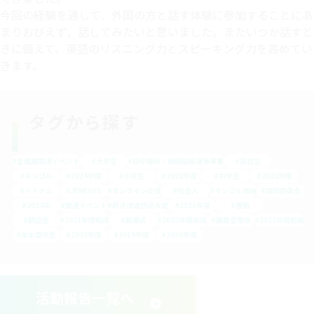
今回の経験を通して、外国の方と話す体験に参加することにあ
まりおびえず、話してみたいと思いました。またいつか話すと
きに備えて、英語のリスニング力とスピーキング力を高めてい
きます。
タグから探す
#主催展関連イベント
#大学生
#日中植林・植樹国際連帯事業
#高校生
#モンゴル
#2024年度
#小学生
#2023年度
#中学生
#2022年度
#ベトナム
#JENESYS
#オンライン交流
#社会人
#モンゴル植林
#諮問委員会
#2024年
#関連イベント
#若き津波防災大使
#2021年度
#春節
#歓迎会
#2021年度助成
#開幕式
#2020年度助成
#展覧会報告
#2022年度助成
#岸本奨学金
#2025年度
#2019年度
#2026年度
活動報告一覧へ