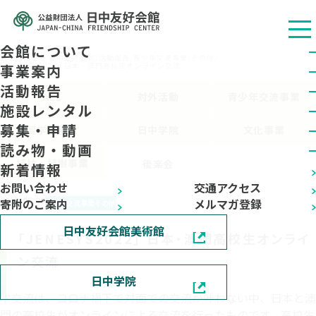
会館について
公益财团法人 日中友好会馆
/
活動報告
/
青少年交流事業
/
その他
/
｢JENESYS2022｣ 日本・澳門高校生オンライン交流
事業案内
活動報告
ALL
対外活動
青少年交流事業
施設レンタル
募集・申請
留学生事業
日中学院
文化事業
読み物・動画
植林・植樹事業
後楽会
新着情報
お問い合わせ
交通アクセス
2023.05.20
寄附のご案内
メルマガ登録
青少年交流事業
その他
日中友好会館美術館
｢JENESYS2022｣ 日本・澳門高校生オンライ
ン交流
日中学院
本交流は、コロナ禍下で対面での交流が叶わない中、日本と澳
門の高校生がオンラインによる交流を行ったものです。高校生