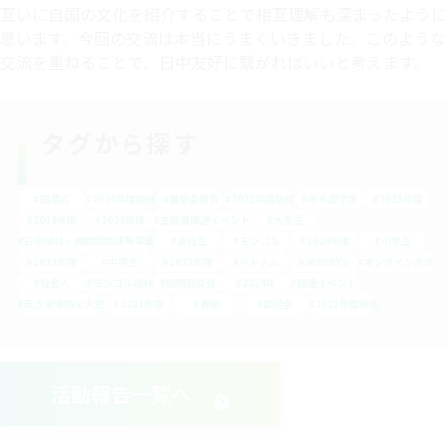
互いに自国の文化を紹介することで相互理解も深まったように
思います。今回の交流は本当にうまくいきました。このような
交流を重ねることで、日中友好に繋がればいいと考えます。
タグから探す
#開幕式
#2020年度助成
#展覧会報告
#2022年度助成
#岸本奨学金
#2025年度
#2019年度
#2026年度
#主催展関連イベント
#大学生
#日中植林・植樹国際連帯事業
#高校生
#モンゴル
#2024年度
#小学生
#2023年度
#中学生
#2022年度
#ベトナム
#JENESYS
#オンライン交流
#社会人
#モンゴル植林
#諮問委員会
#2024年
#関連イベント
#若き津波防災大使
#2021年度
#春節
#歓迎会
#2021年度助成
活動報告一覧へ