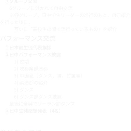
③グループ交流
6グループに分かれて自由交流
※各グループ、日中学生リーダーの進行のもと、自己紹介
を行った後に、
互いに「高校生の間で流行っているもの」を紹介
パフォーマンス交流
①日本側生徒代表挨拶
②日中パフォーマンス披露
1) 歌唱
2) 吹奏楽部演奏
3) 中国風（ダンス、書、竹笛等）
4) 柔道部の紹介
5) ダンス
6) ダンス部ダンス披露
最後に全員でソーラン節ダンス
③日中生徒感想発表（4名）