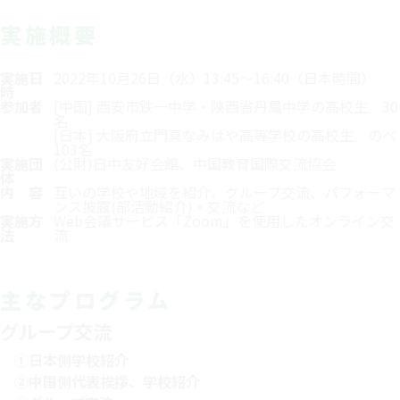
実施概要
実施日
2022年10月26日（水）13:45～16:40（日本時間）
時
参加者
[中国] 西安市鉄一中学・陝西省丹鳳中学の高校生 30
名
[日本] 大阪府立門真なみはや高等学校の高校生 のべ
103名
実施団
(公財)日中友好会館、中国教育国際交流協会
体
内 容
互いの学校や地域を紹介、グループ交流、パフォーマ
ンス披露(部活動紹介)・交流など
実施方
Web会議サービス「Zoom」を使用したオンライン交
法
流
主なプログラム
グループ交流
①日本側学校紹介
②中国側代表挨拶、学校紹介