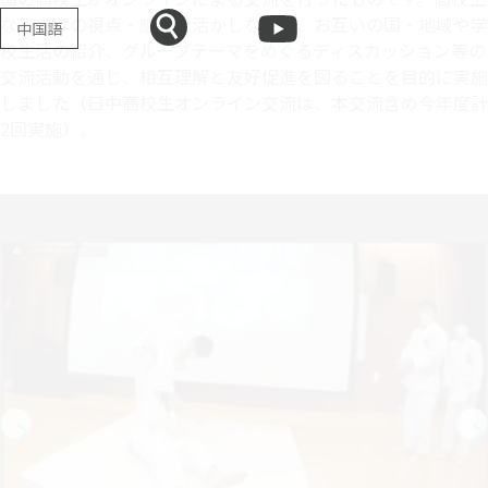
ならではの視点・感性を活かしながら、お互いの国・地域や学
中国語
校生活の紹介、グループテーマをめぐるディスカッション等の
交流活動を通じ、相互理解と友好促進を図ることを目的に実施
しました（日中高校生オンライン交流は、本交流含め今年度計
2回実施）。