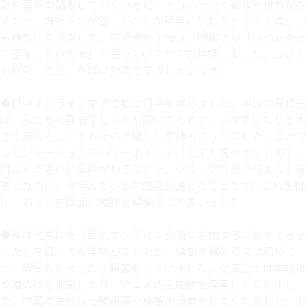
話や趣味の話をしていくうちに、そういった不安な気持ちがな
くなり、自分たちが話したことが相手に伝わるとすごく嬉しい
気持ちになりました。交流会終了後は、同級生が「いつか会っ
て話をしたいなぁ」と言っていてとても共感しました。コロナ
が収束したら、今度は対面で交流したいです。
◆日中オンライン交流で私は司会を務めました。中国の高校生
は、私たちの発表をしっかり聞いてくれて、うなずいたりと大
きく反応もしてくれたので嬉しい気持ちになりました。またプ
レゼンテーションのパワーポイントはとても見やすいもので、
日本との違いに興味がわきました。グループ交流で何よりも感
動したのは、今学んでいる中国語が通じたことです。これを機
に、もっと中国語の勉強を頑張ろうと思いました。
◆私は光栄にも今回のオンライン交流に参加することができま
した。来日して６年経ちましたが、通訳を務めるのは初めて
で、緊張もしましたし興奮もしていました。交流会では本校は
柔道の技を披露したり、アニメの主題歌を演奏したりしまし
た。中国の高校は伝統舞踊や横笛の演奏をしてくれました。お