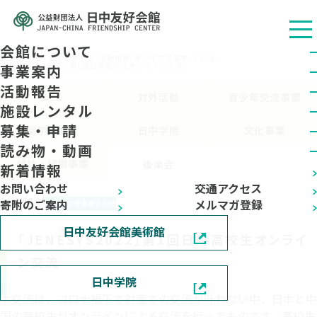
会館について
公益财团法人 日中友好会馆
/
活動報告
/
青少年交流事業
/
その他
/
「JENESYS2022」第1回日中高校生オンライン交流
事業案内
活動報告
ALL
対外活動
青少年交流事業
施設レンタル
募集・申請
留学生事業
日中学院
文化事業
読み物・動画
植林・植樹事業
後楽会
新着情報
お問い合わせ
交通アクセス
2022.10.26
寄附のご案内
メルマガ登録
青少年交流事業
その他
日中友好会館美術館
「JENESYS2022」第1回日中高校生オンライ
ン交流
日中学院
本交流は、コロナ禍下で対面での交流が叶わない中、日本と中
国の高校生がオンラインによる交流を行ったものです。高校生