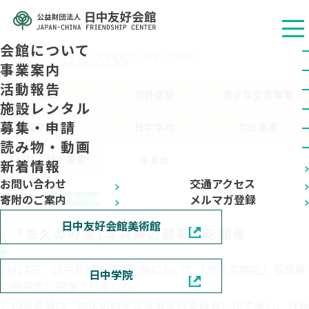
会館について
公益财团法人 日中友好会馆
/
活動報告
/
文化事業
/
協力後援
/
「悠久の時空」写真展の開幕式を開催
事業案内
活動報告
ALL
対外活動
青少年交流事業
施設レンタル
募集・申請
留学生事業
日中学院
文化事業
読み物・動画
植林・植樹事業
後楽会
新着情報
お問い合わせ
交通アクセス
2025.01.16
寄附のご案内
メルマガ登録
文化事業
協力後援
日中友好会館美術館
「悠久の時空」写真展の開幕式を開催
1月14日、日中友好会館美術館において「悠久の時空」写真展
日中学院
の開幕式が開催されました。
この写真展は「悠久の時空写真展実行委員会」が主催し、当会