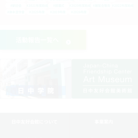
#歓迎会
#2021年度助成
#開幕式
#2020年度助成
#展覧会報告
#2022年度助成
#岸本奨学金
#2025年度
#2019年度
#2026年度
活動報告一覧へ
日中友好会館について
事業案内