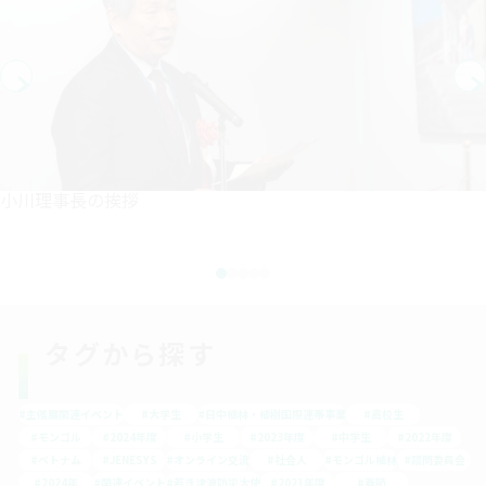
小川理事長の挨拶
タグから探す
#主催展関連イベント
#大学生
#日中植林・植樹国際連帯事業
#高校生
#モンゴル
#2024年度
#小学生
#2023年度
#中学生
#2022年度
#ベトナム
#JENESYS
#オンライン交流
#社会人
#モンゴル植林
#諮問委員会
#2024年
#関連イベント
#若き津波防災大使
#2021年度
#春節