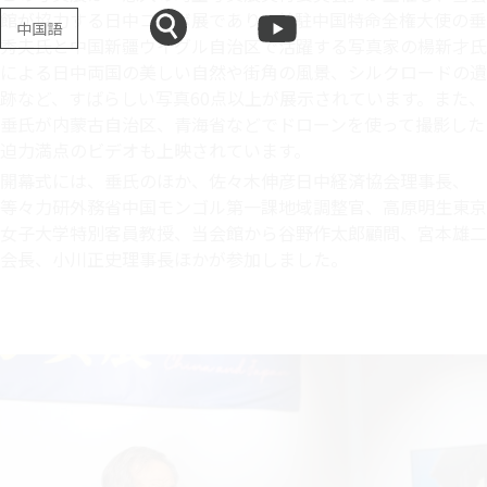
館が協力する日中コラボ展であり、前駐中国特命全権大使の垂
中国語
秀夫氏と中国新疆ウイグル自治区で活躍する写真家の楊新才氏
による日中両国の美しい自然や街角の風景、シルクロードの遺
跡など、すばらしい写真60点以上が展示されています。また、
垂氏が内蒙古自治区、青海省などでドローンを使って撮影した
迫力満点のビデオも上映されています。
開幕式には、垂氏のほか、佐々木伸彦日中経済協会理事長、
等々力研外務省中国モンゴル第一課地域調整官、高原明生東京
女子大学特別客員教授、当会館から谷野作太郎顧問、宮本雄二
会長、小川正史理事長ほかが参加しました。