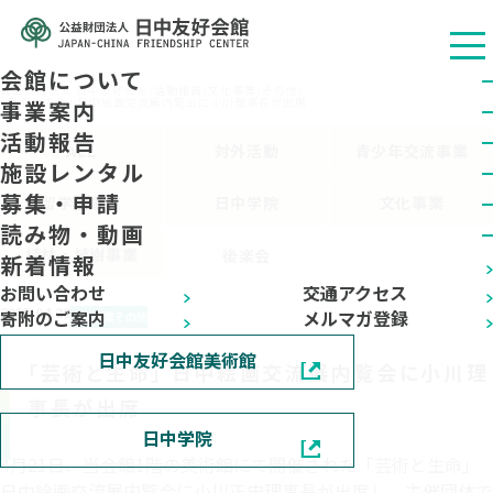
会館について
公益财团法人 日中友好会馆
/
活動報告
/
文化事業
/
その他
/
｢芸術と生命｣ 日中絵画交流展内覧会に小川理事長が出席
事業案内
活動報告
ALL
対外活動
青少年交流事業
施設レンタル
募集・申請
留学生事業
日中学院
文化事業
読み物・動画
植林・植樹事業
後楽会
新着情報
お問い合わせ
交通アクセス
2025.04.28
寄附のご案内
メルマガ登録
文化事業
その他
日中友好会館美術館
｢芸術と生命｣ 日中絵画交流展内覧会に小川理
事長が出席
日中学院
4月21日、当会館1階の美術館にて開催された「芸術と生命」
日中絵画交流展内覧会に小川正史理事長が出席し、主催団体で