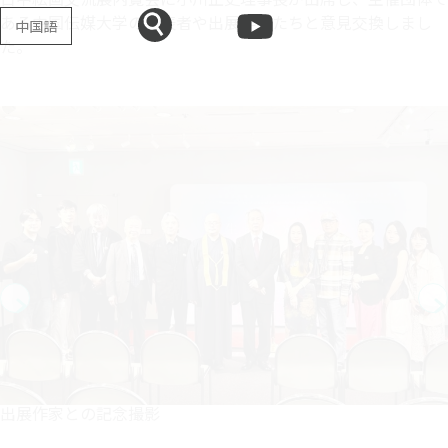
ある中国伝媒大学の代表者や出展作家たちと意見交換しまし
中国語
た。
出展作家との記念撮影