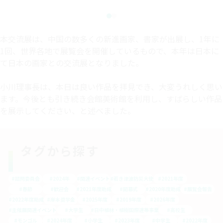
本交流展は、中国の数多くの新進画家、書家が出展し、1年に
1回、世界各地で展覧会を開催しているもので、本年は日本に
て日本の画家との交流展となりました。
小川理事長は、本日は良い作品を拝見でき、大変うれしく思い
ます。今後とも引き続き会館美術館を利用し、すばらしい作品
を展示してください、と述べました。
タグから探す
#諮問委員会
#2024年
#関連イベント
#若き津波防災大使
#2021年度
#春節
#歓迎会
#2021年度助成
#開幕式
#2020年度助成
#展覧会報告
#2022年度助成
#岸本奨学金
#2025年度
#2019年度
#2026年度
#主催展関連イベント
#大学生
#日中植林・植樹国際連帯事業
#高校生
#モンゴル
#2024年度
#小学生
#2023年度
#中学生
#2022年度