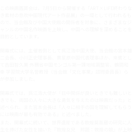
この映画鑑賞会は、7月5日から開催する「ART×LIFE終わりな
き素材の息吹――中国現代アート作品展」の一環として行われるも
ので、当会館及び中国大使館の関係者を対象に、さまざまなジ
ャンルの中国名作映画を上映し、中国への理解を深めることを
目的としています。
開幕式には、主催者側として呉江浩中国大使、当会館の宮本雄
二会長、小川正史理事長、黄星原中国代表理事ほか、来賓とし
て吉田智久美 外務省中国モンゴル第一課地域調整官、鶴間和
幸 学習院大学名誉教授（当会館「文化事業」諮問委員長）ら
が参加しました。
開幕式では、呉江浩大使が「日中関係が良いときでも難しいと
きでも、両国の人々に大きな勇気を与えたのは映画だった」と
述べられ、また宮本会長は「人々に相手の国を理解してもらう
には映画が最も有効である」と述べました。
また、開幕式に続いて、世界遺産である敦煌莫高窟の研究に人
生を捧げた女性を描いた『敦煌女兒 邦題：敦煌の娘』が上映