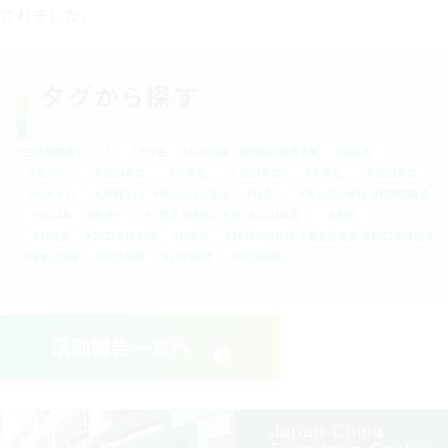
されました。
タグから探す
#主催展関連イベント
#大学生
#日中植林・植樹国際連帯事業
#高校生
#モンゴル
#2024年度
#小学生
#2023年度
#中学生
#2022年度
#ベトナム
#JENESYS
#オンライン交流
#社会人
#モンゴル植林
#諮問委員会
#2024年
#関連イベント
#若き津波防災大使
#2021年度
#春節
#歓迎会
#2021年度助成
#開幕式
#2020年度助成
#展覧会報告
#2022年度助成
#岸本奨学金
#2025年度
#2019年度
#2026年度
活動報告一覧へ