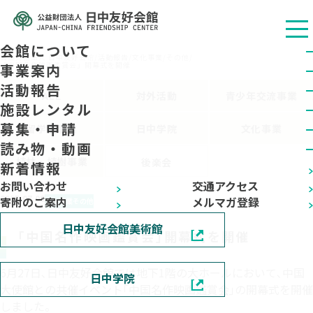
会館について
公益财团法人 日中友好会馆
/
活動報告
/
文化事業
/
その他
/
「中国名作映画鑑賞会」開幕式を開催
事業案内
活動報告
ALL
対外活動
青少年交流事業
施設レンタル
募集・申請
留学生事業
日中学院
文化事業
読み物・動画
植林・植樹事業
後楽会
新着情報
お問い合わせ
交通アクセス
2025.07.02
寄附のご案内
メルマガ登録
文化事業
その他
日中友好会館美術館
「中国名作映画鑑賞会」開幕式を開催
6月27日､日中友好会館では地下1階の大ホールにおいて､中国
日中学院
大使館との共催イベント｢中国名作映画鑑賞会｣の開幕式を開催
しました。