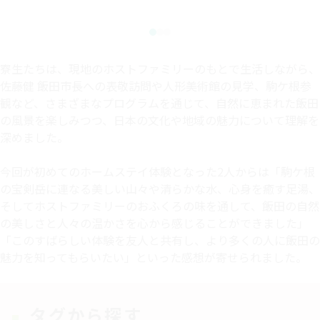
寮生たちは、現地のホストファミリーのもとで生活しながら、
佐藤健 飯田市長への表敬訪問や人形美術館の見学、駒ケ根参
観など、さまざまなプログラムを通じて、自然に恵まれた飯田
の風景を楽しみつつ、日本の文化や地域の魅力について理解を
深めました。
今回が初めてのホームステイ体験となった2人からは「駒ケ根
の宝剣岳に連なる美しい山々や清らかな水、心身を癒す足湯、
そしてホストファミリーのおふくろの味を通して、飯田の自然
の美しさと人々の温かさを心から感じることができました」
「このすばらしい体験を友人と共有し、より多くの人に飯田の
魅力を知ってもらいたい」といった感想が寄せられました。
タグから探す