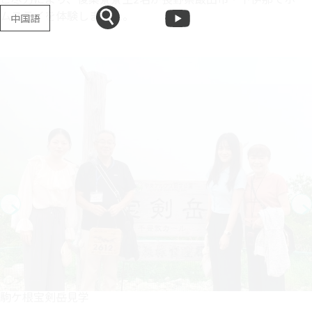
ムステイを体験しました。
中国語
駒ケ根宝剣岳見学