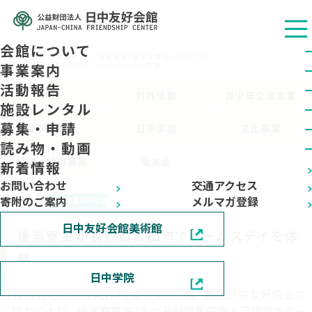
会館について
公益财团法人 日中友好会馆
/
活動報告
/
留学生事業
/
対外交流
/
後楽寮生が長野県飯田市でホームステイを体験
事業案内
活動報告
ALL
対外活動
青少年交流事業
施設レンタル
募集・申請
留学生事業
日中学院
文化事業
読み物・動画
植林・植樹事業
後楽会
新着情報
お問い合わせ
交通アクセス
2025.07.28
寄附のご案内
メルマガ登録
留学生事業
対外交流
日中友好会館美術館
後楽寮生が長野県飯田市でホームステイを体
験
日中学院
7月22日(火) から24日(木) までの3日間、飯田日中友好協会の
ご尽力により、後楽寮寮生2名が長野県飯田市・下伊那でホー