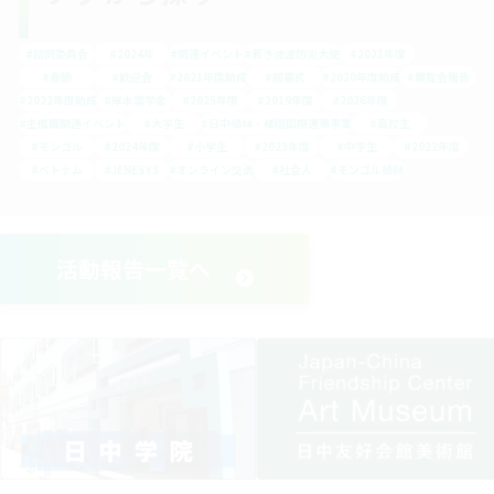
#諮問委員会
#2024年
#関連イベント
#若き津波防災大使
#2021年度
#春節
#歓迎会
#2021年度助成
#開幕式
#2020年度助成
#展覧会報告
#2022年度助成
#岸本奨学金
#2025年度
#2019年度
#2026年度
#主催展関連イベント
#大学生
#日中植林・植樹国際連帯事業
#高校生
#モンゴル
#2024年度
#小学生
#2023年度
#中学生
#2022年度
#ベトナム
#JENESYS
#オンライン交流
#社会人
#モンゴル植林
活動報告一覧へ