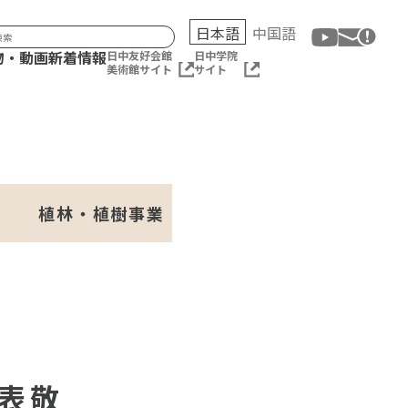
日本語
中国語
物・動画
新着情報
日中友好会館
日中学院
美術館サイト
サイト
植林・植樹事業
表敬