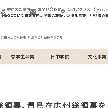
検索:
寄附のご案内
お問い合わせ
交通アクセス
会館について
事業案内
活動報告
施設レンタル
募集・申請
読み
が岡田在上海総領事､貴島在広州総領事を表敬
業
留学生事業
日中学院
文化事業
総領事､貴島在広州総領事を