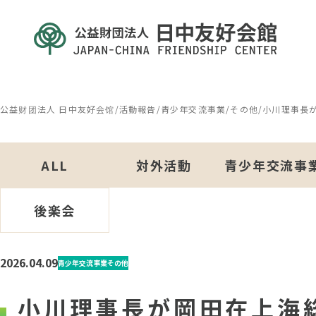
公益财团法人 日中友好会馆
/
活動報告
/
青少年交流事業
/
その他
/
小川理事長
ALL
対外活動
青少年交流事
後楽会
2026.04.09
青少年交流事業
その他
小川理事長が岡田在上海