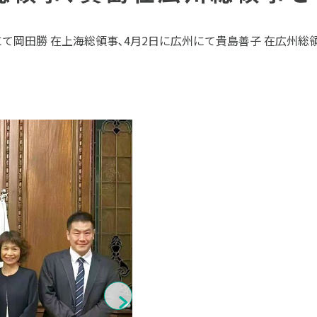
て岡田勝 在上海総領事､4月2日に広州にて貴島善子 在広州総