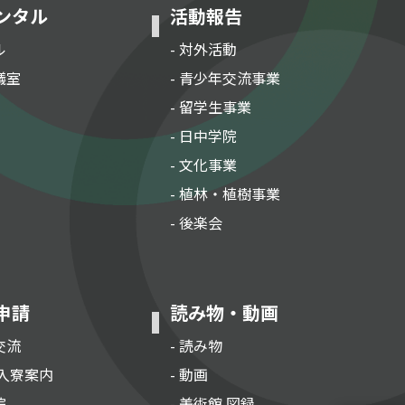
ンタル
活動報告
ル
- 対外活動
議室
- 青少年交流事業
- 留学生事業
- 日中学院
- 文化事業
- 植林・植樹事業
- 後楽会
申請
読み物・動画
交流
- 読み物
 入寮案内
- 動画
院
- 美術館 図録