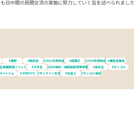
れでも日中間の民間交流の実施に努力していく旨を述べられまし
#春節
#歓迎会
#2021年度助成
#開幕式
#2020年度助成
#展覧会報告
#主催展関連イベント
#大学生
#日中植林・植樹国際連帯事業
#高校生
#モンゴル
#ベトナム
#JENESYS
#オンライン交流
#社会人
#モンゴル植林