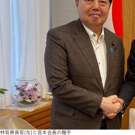
林官房長官(左)と宮本会長の握手