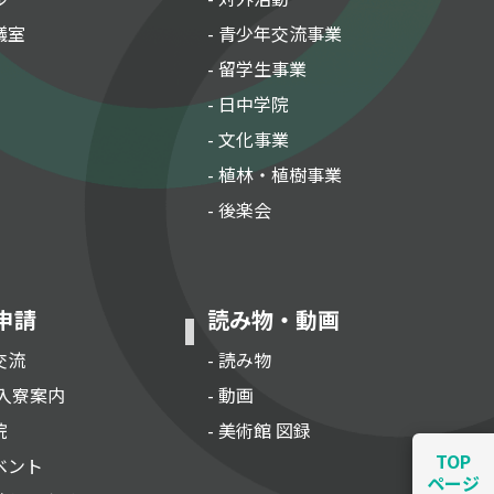
議室
- 青少年交流事業
- 留学生事業
- 日中学院
- 文化事業
- 植林・植樹事業
- 後楽会
申請
読み物・動画
交流
- 読み物
 入寮案内
- 動画
院
- 美術館 図録
TOP
ベント
ページ