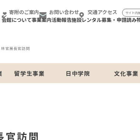
検索:
寄附のご案内
お問い合わせ
交通アクセス
会館について
事業案内
活動報告
施設レンタル
募集・申請
読み
る林官房長官訪問
業
留学生事業
日中学院
文化事業
長官訪問