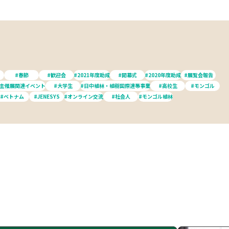
#春節
#歓迎会
#2021年度助成
#開幕式
#2020年度助成
#展覧会報告
#主催展関連イベント
#大学生
#日中植林・植樹国際連帯事業
#高校生
#モンゴル
#ベトナム
#JENESYS
#オンライン交流
#社会人
#モンゴル植林