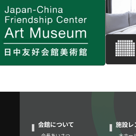
会館について
施設レ
- 会長あいさつ
- 大ホー