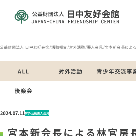
公益财团法人 日中友好会馆
/
活動報告
/
対外活動
/
要人会見
/
宮本新会長によ
ALL
対外活動
青少年交流事
後楽会
2024.07.11
対外活動
要人会見
宮本新会長による林官房