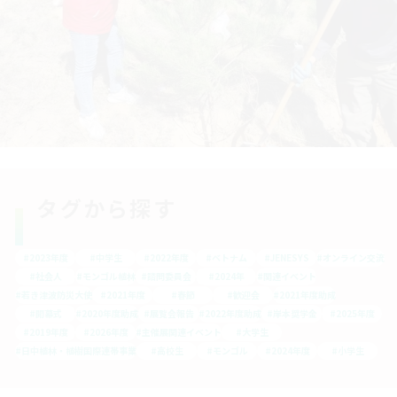
タグから探す
#2023年度
#中学生
#2022年度
#ベトナム
#JENESYS
#オンライン交流
#社会人
#モンゴル植林
#諮問委員会
#2024年
#関連イベント
#若き津波防災大使
#2021年度
#春節
#歓迎会
#2021年度助成
#開幕式
#2020年度助成
#展覧会報告
#2022年度助成
#岸本奨学金
#2025年度
#2019年度
#2026年度
#主催展関連イベント
#大学生
#日中植林・植樹国際連帯事業
#高校生
#モンゴル
#2024年度
#小学生