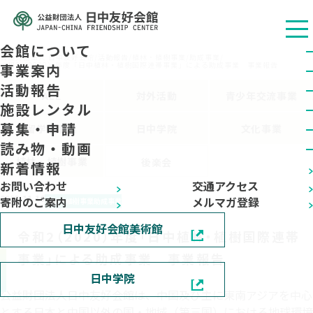
会館について
公益财团法人 日中友好会馆
/
活動報告
/
植林・植樹事業
/
助成事業
/
令和2（2020）年度「日中植林・植樹国際連帯事業」による助成事業 事業報告
事業案内
活動報告
ALL
対外活動
青少年交流事業
施設レンタル
募集・申請
留学生事業
日中学院
文化事業
読み物・動画
植林・植樹事業
後楽会
新着情報
お問い合わせ
交通アクセス
2023.11.16
寄附のご案内
メルマガ登録
植林・植樹事業
助成事業
日中友好会館美術館
令和2（2020）年度「日中植林・植樹国際連帯
事業」による助成事業 事業報告
日中学院
公益財団法人日中友好会館は、中国及び主に東南アジアを中心
とする日本と中国以外の国・地域（第三国）における地球環境