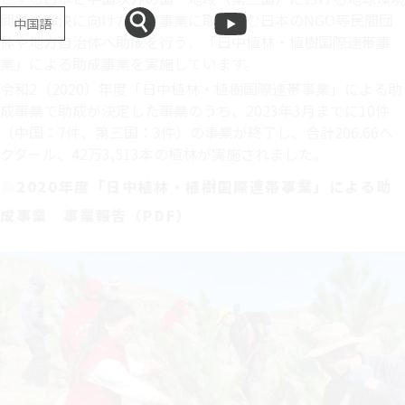
問題の解決に向けた植林事業に取り組む日本のNGO等民間団
中国語
体や地方自治体へ助成を行う、「日中植林・植樹国際連帯事
業」による助成事業を実施しています。
令和2（2020）年度「日中植林・植樹国際連帯事業」による助
成事業で助成が決定した事業のうち、2023年3月までに10件
（中国：7件、第三国：3件）の事業が終了し、合計206.66ヘ
クタール、42万3,513本の植林が実施されました。
2020年度「日中植林・植樹国際連帯事業」による助
成事業 事業報告（PDF）