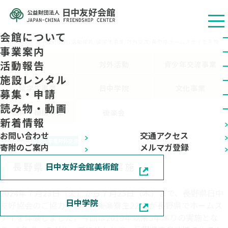
会館について
公益财团法人 日中友好会馆
/
活動報告
/
留学生事業
/
対外交流
/
長野県ホームステイを実施
事業案内
活動報告
ALL
対外活動
青少年交流事業
施設レンタル
留学生事業
日中学院
文化事業
募集・申請
読み物・動画
植林・植樹事業
後楽会
新着情報
お問い合わせ
交通アクセス
2024.08.08
留学生事業
対外交流
寄附のご案内
メルマガ登録
長野県ホームステイを実施
日中友好会館美術館
2024年７月23日（火）から７月25日（木）まで、長野県日中
日中学院
友好協会のご協力のもと、後楽寮生22 名が長野県でホームス
テイを体験しました。今回は2019年以来5年ぶりの実施とな