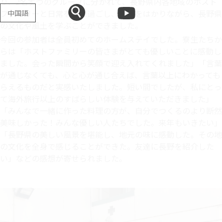
り、2名ずつのグループに分かれて、長野県内各地域のホスト
ファミリーと日常を共に過ごし、交流をはかりながら、長野県
中国語
の文化や風土を学ぶことができました。
今回の参加者は全員初めてのホームステイでした。寮生たちか
らは「ホストファミリーの皆さまがとても優しいことに感動し
ました。会った瞬間から笑顔で迎え入れてくれました」「言葉
が通じなくても、心と心が通じ合えば、言葉以上にわかっても
らえるものだと実感いたしました。短い間でしたが、私にとっ
て海外旅行以上のすばらしい体験を与えていただきました」
「みんなで一緒に作った料理の方が、自分でつくるのより断然
美味しかった！みんな優しい人たちでした。来年もいきたい」
「長野県の美しい風景を堪能し、地元の味に感動した。その地
の文化を全身で感じることができた。友達に長野を紹介した
い」などの感想が寄せられました。