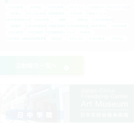
#2023年度
#中学生
#2022年度
#ベトナム
#JENESYS
#オンライン交流
#社会人
#モンゴル植林
#諮問委員会
#2024年
#関連イベント
#若き津波防災大使
#2021年度
#春節
#歓迎会
#2021年度助成
#開幕式
#2020年度助成
#展覧会報告
#2022年度助成
#岸本奨学金
#2025年度
#2019年度
#2026年度
#主催展関連イベント
#大学生
#日中植林・植樹国際連帯事業
#高校生
#モンゴル
#2024年度
#小学生
活動報告一覧へ