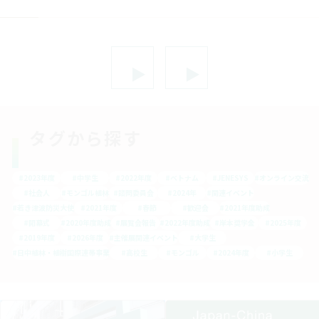
投
稿
の
ペ
ー
ジ
送
り
タグから探す
#2023年度
#中学生
#2022年度
#ベトナム
#JENESYS
#オンライン交流
#社会人
#モンゴル植林
#諮問委員会
#2024年
#関連イベント
#若き津波防災大使
#2021年度
#春節
#歓迎会
#2021年度助成
#開幕式
#2020年度助成
#展覧会報告
#2022年度助成
#岸本奨学金
#2025年度
#2019年度
#2026年度
#主催展関連イベント
#大学生
#日中植林・植樹国際連帯事業
#高校生
#モンゴル
#2024年度
#小学生