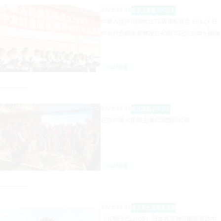
2025.10.01
留学生事業
イベント
中華人民共和国成立76周年祝賀会 および 日
中友好会館後楽寮設立40周年記念式典を開催
2025年度
2025.10.01
対外活動
イベント
在京中国大使館主催の国慶節式典
2025年度
2025.10.01
青少年交流事業
派遣
「JENESYS2025」日本青年教育関係者訪中