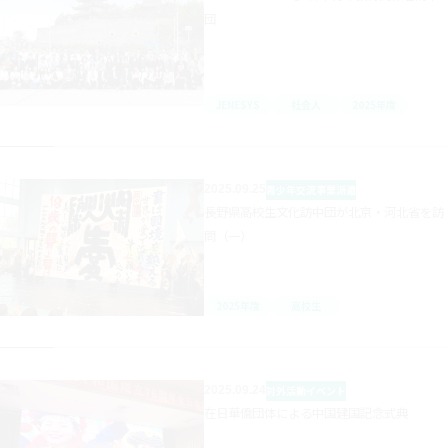
団
JENESYS
社会人
2025年度
2025.09.25
青少年交流事業
派遣
長野県高校生文化訪中団が北京・河北省を訪
問（一）
2025年度
高校生
2025.09.24
対外活動
イベント
在日華僑団体による中国建国記念式典