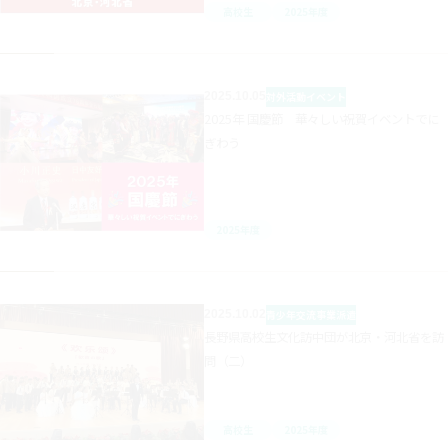
高校生
2025年度
2025.10.05
対外活動
イベント
2025年 国慶節 華々しい祝賀イベントでに
ぎわう
2025年度
2025.10.02
青少年交流事業
派遣
長野県高校生文化訪中団が北京・河北省を訪
問（二）
高校生
2025年度