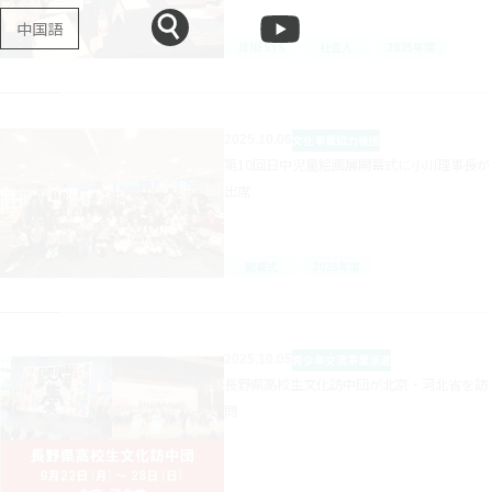
中国語
JENESYS
社会人
2025年度
2025.10.06
文化事業
協力後援
第10回日中児童絵画展開幕式に小川理事長が
出席
開幕式
2025年度
2025.10.05
青少年交流事業
派遣
長野県高校生文化訪中団が北京・河北省を訪
問