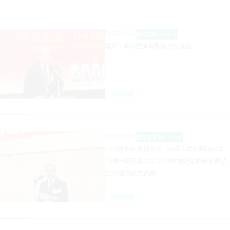
2025.10.01
対外活動
イベント
亳州・東京経済貿易協力交流会
2025年度
2025.10.01
留学生事業
イベント
小川理事長 挨拶全文（中華人民共和国成立
76周年祝賀会 および 日中友好会館後楽寮設
立40周年記念式典）
2025年度