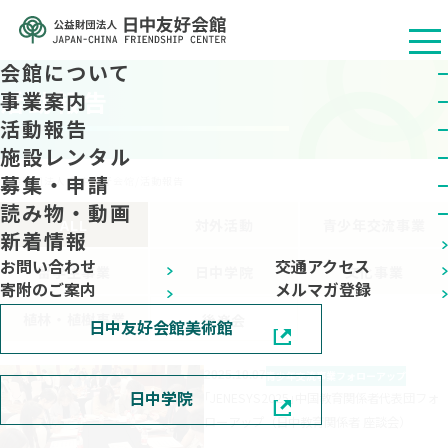
会館について
活動報告
事業案内
活動報告
施設レンタル
募集・申請
公益财团法人 日中友好会馆
/
活動報告
読み物・動画
ALL
対外活動
青少年交流事業
新着情報
お問い合わせ
交通アクセス
留学生事業
日中学院
文化事業
寄附のご案内
メルマガ登録
植林・植樹事業
後楽会
日中友好会館美術館
2025.10.07
青少年交流事業
フォローアップ
日中学院
｢JENESYS2025｣中国教育関係者代表団フォ
ローアップ（日中教育関係者 座談会）