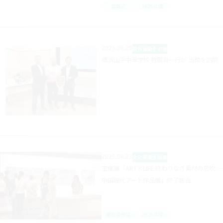
開幕式
2025年度
2025.08.29
対外活動
その他
横浜山手中華学校 教職員一行が 当館を訪問
2025.08.22
文化事業
主催展
主催展「ART×LIFE 終わりなき素材の息吹 ―
中国現代アート作品展」終了報告
展覧会報告
2025年度