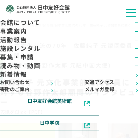
会館について
公益财团法人 日中友好会馆
/
読み物
/
日中文化交流の70年 佐藤純子 元諮問委員に聞く
2024.02.01
事業案内
活動報告
日中文化交流の70年 佐藤純子 元諮問委員
施設レンタル
に聞く
募集・申請
読み物・動画
(聞き手 谷野作太郎 元駐中国大使)
新着情報
佐藤純子 元文化事業部諮問委員に
お問い合わせ
交通アクセス
寄附のご案内
メルマガ登録
対する谷野作太郎顧問のインタビュ
ー
日中友好会館美術館
表紙をClick【PDF】
日中学院