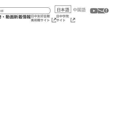
日本語
中国語
物・動画
新着情報
日中友好会館
日中学院
美術館サイト
サイト