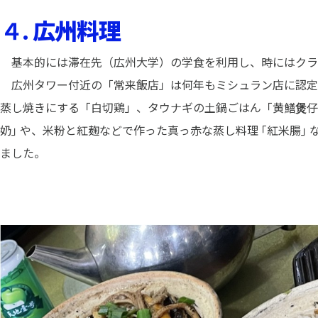
４.
広州料理
基本的には滞在先（広州大学）の学食を利用し、時にはクラ
広州タワー付近の「常来飯店」は何年もミシュラン店に認定
蒸し焼きにする「白切鶏」、タウナギの土鍋ごはん「黄鱔
煲
仔
奶｣ や、米粉と紅麹などで作った真っ赤な蒸し料理 ｢紅米腸
ました。