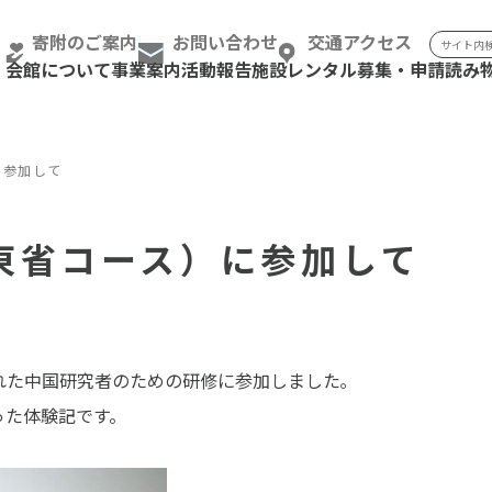
検索:
寄附のご案内
お問い合わせ
交通アクセス
会館について
事業案内
活動報告
施設レンタル
募集・申請
読み
に参加して
東省コース）に参加して
された中国研究者のための研修に参加しました｡
った体験記です。