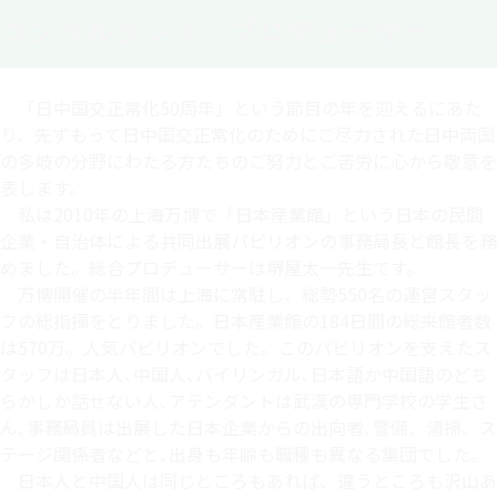
コンサルタント・プロデューサー
「日中国交正常化50周年」という節目の年を迎えるにあた
り、先ずもって日中国交正常化のためにご尽力された日中両国
の多岐の分野にわたる方たちのご努力とご苦労に心から敬意を
表します。
私は2010年の上海万博で「日本産業館」という日本の民間
企業・自治体による共同出展パビリオンの事務局長と館長を務
めました。総合プロデューサーは堺屋太一先生です。
万博開催の半年間は上海に常駐し、総勢550名の運営スタッ
フの総指揮をとりました。日本産業館の184日間の総来館者数
は570万。人気パビリオンでした。このパビリオンを支えたス
タッフは日本人､中国人､バイリンガル､日本語か中国語のどち
らかしか話せない人､アテンダントは武漢の専門学校の学生さ
ん､事務局員は出展した日本企業からの出向者､警備、清掃、ス
テージ関係者などと､出身も年齢も職種も異なる集団でした。
日本人と中国人は同じところもあれば、違うところも沢山あ