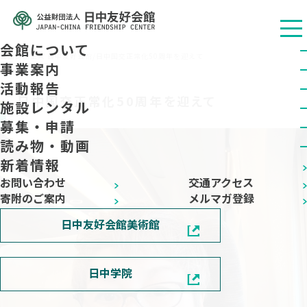
会館について
公益财团法人 日中友好会馆
/
日中国交正常化50周年を迎えて
2022.06.21
事業案内
活動報告
日中国交正常化50周年を迎えて
施設レンタル
募集・申請
読み物・動画
新着情報
お問い合わせ
交通アクセス
寄附のご案内
メルマガ登録
日中友好会館美術館
日中学院