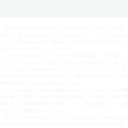
元ＮＨＫ 中国総局長
、
武蔵野大学 特
50年前の日中国交正常化で、上野動物園に２頭のパンダが
贈られ、日本全体が友好ムードに包まれた。しかしその当時で
さえ、その後の半世紀、両国がこれほど密接な関係を築くこと
になろうとは予想すらできなかった。
いまや中国は日本にとって最大の貿易相手国｡ また中国にと
っても国別では日本が米国に次ぐ第二の貿易相手国だ｡ 互いに
切っても切れない関係そのものといえる。そして､そこまで両
国関係を結び付けてきた原動力こそ､鄧小平氏が打ち出した｢改
革開放政策｣にあると私は確信している。
もちろん過去には幾多の試練もあった。例えば、日本との関
係を極めて重視した胡耀邦総書記の降格。また民主化運動に理
解を示した趙紫陽総書記の失脚、つまり天安門事件は、日中関
係の行方に激震をもたらした。
そのような事件が起きるたびに、私は決まって、中国国際信
託投資公司の董事長だった栄毅仁全人代副委員長のもとを訪