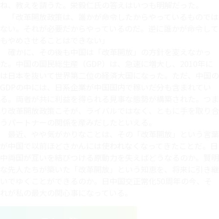
ね、教えを請うた。栄毅仁氏の答えはいつも明解だった。
「改革開放政策は、誰かが命令したからやっているものでは
ない。それが必要だからやっているのだ。逆に誰かが命令して
もやめさせることはできない」
確かに、その後も中国は「改革開放」の方針を変えなかっ
た。中国の国民総生産（GDP）は、急速に増大し、2010年に
は日本を抜いて世界第二位の経済大国になった。ただ、中国の
GDPの中には、日系企業が中国国内で稼いだ分も含まれてい
る。両者が共に利益を得られる見事な態勢が構築された。つま
り改革開放政策こそが、ライバルではなく、ともに手を取り合
うパートナーの関係を産みだしたといえる。
最近、やや気がかりなことは、その「改革開放」という言葉
が中国で以前ほどさかんには使われなくなってきたことだ。日
中両国が互いを結びつける原動力を失えばどうなるのか。賢明
な先人たちが築いた「改革開放」という知恵を、将来に引き継
いでゆくことができるのか。日中国交正常化50周年の今、そ
れが私の最大の関心事になっている。