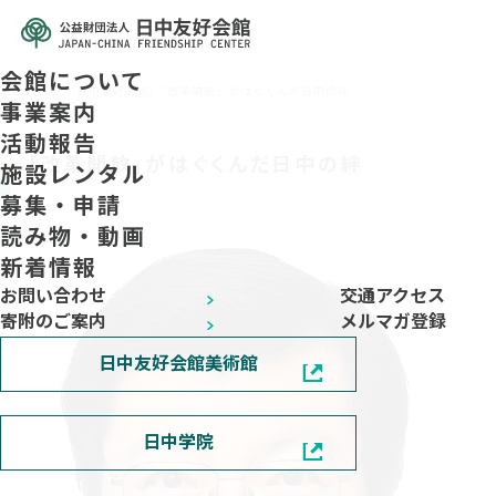
会館について
公益财团法人 日中友好会馆
/
「改革開放」がはぐくんだ日中の絆
2022.08.16
事業案内
活動報告
「改革開放」がはぐくんだ日中の絆
施設レンタル
募集・申請
読み物・動画
新着情報
お問い合わせ
交通アクセス
寄附のご案内
メルマガ登録
日中友好会館美術館
日中学院