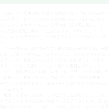
私は小学４年生の時、初めて日本のアニメ『ちびまる子ちゃ
ん』を見て、ちびまる子ちゃんが大好きになりました。ちびま
る子ちゃんは小学３年生で、父母や姉、祖父母と暮らしていま
す。勉強も宿題も嫌いで、泣き虫なのに、かわいらしく、とて
も小さい女の子だから、“ちびまる子ちゃん” と呼ばれていま
す。
まる子ちゃんは幼稚な子です。例えばまる子ちゃんは、子供
がはくスカートが大人よりかわいいから、大人になりたくない
と言ったり、お姉ちゃんとのじゃんけんに負けてノートがもら
えず、こっそり表紙に「バカ」と書いて復讐したりします。
でも、まる子ちゃんは優しい子です。クラスメートの家が火
事に遭うと、まる子ちゃんは慰めに行って、自分も泣きます。
子供が転んだのを見ると、まる子ちゃんはすぐにその子を起こ
してあげます。
私はまる子ちゃんが羨ましいと思うことがあります。万能な
ドラえもんを持つのび太とは違い、まる子ちゃんには、良い友
達のたまちゃんがいて、妹とけんかをしながらも妹のことを気