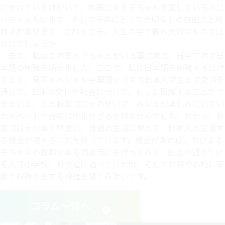
にかけている姉がいて、無限にまる子ちゃんを愛しているおじ
いちゃんもいます。そして子供にとって大切なもの――自由さと純
粋さがあります。これらこそ、人生の中で最も大切なものでは
ないでしょうか。
去年、私はこのまる子ちゃんがいる国に来て、日中学院で日
本語の勉強を始めました。ここで、私は日本語を勉強するだけ
でなく、見学イベントや中国語クラスの日本人学生との交流を
通じて、日本の文化や社会について、もっと理解することがで
きました。ただ新型コロナのせいで、みんなが楽しみにしてい
たイベントや合宿は中止せざるを得ませんでした。だから、新
型コロナが早く終息し、普通の生活に戻って、日本人と交流す
る機会が増えることを祈っています。機会があれば、ちびまる
子ちゃんの故郷である清水市にも行ってみて、彼女が通ってい
る入江小学校、帰り道に通っていた橋、そしてお祭りの時に家
族でお祈りをする神社を見てみたいです。
コラム一覧へ