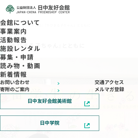
会館について
公益财团法人 日中友好会馆
/
『ちびまる子ちゃん』とともに
2022.10.27
事業案内
活動報告
『ちびまる子ちゃん』とともに
施設レンタル
募集・申請
読み物・動画
新着情報
お問い合わせ
交通アクセス
寄附のご案内
メルマガ登録
日中友好会館美術館
日中学院