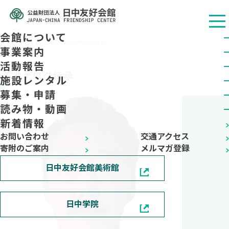
会館について
公益财团法人 日中友好会馆
/
アナログ伝承
2022.12.06
事業案内
活動報告
アナログ伝承
施設レンタル
募集・申請
読み物・動画
新着情報
お問い合わせ
交通アクセス
寄附のご案内
メルマガ登録
日中友好会館美術館
日中学院