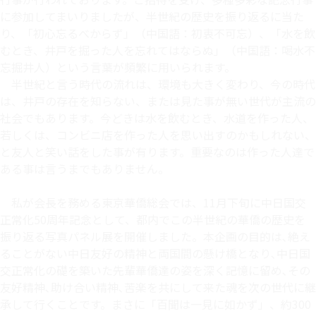
に参加してまいりましたが、半世紀の歴史を振り返るに当た
り、「初心忘るべからず」（中国語：初衷不可忘）、「水を飲
むとき、井戸を掘った人を忘れてはならぬ」（中国語：喝水不
忘掘井人）という言葉が頻繁に用いられます。
半世紀と言う時代の流れは、環境も大きく変わり、今の時代
は、井戸の存在を知らない、または見た事が無い世代が主流の
社会でもあります。今どきは水を飲むとき、水道を作った人、
若しくは、コンビニ店を作った人を思い出すのかもしれない、
と友人と笑い話をした事が有ります。重要なのは作った人達で
ある事は言うまでもありません。
私が会長を務める東京華僑総会では、11月下旬に中日国交
正常化50周年記念として、都内でこの半世紀の華僑の歴史を
振り返る写真パネル展を開催しました。本企画の目的は､絶え
ることがない中日友好の精神と両国間の懸け橋となり､中日国
交正常化の礎を築いた先輩華僑達の姿を深く記憶に留め､その
友好精神､助け合い精神､苦楽を共にして来た魂を次の世代に継
承して行くことです。まさに「百聞は一見に如かず」、約300