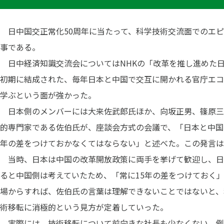
日中国交正常化50周年に当たって、科学技術交流面でのエピ
事である。
日中経済知識交流会についてはNHKの「改革を推し進めた
初期に結成された、毎年日本と中国で交互に開かれる官庁エコ
学ぶという面が強かった。
日本側のメンバーには大来佐武郎氏ほか、向坂正男、篠原三
的専門家である佐伯氏が、座談会方式の会議で、「日本と中国
年の差をつけておかなくてはならない」と述べた。この発言は
当時、日本は中国の改革開放政策に両手を挙げて歓迎し、日
ると中国側は考えていたため、「常に15年の差をつけておく
場からすれば、佐伯氏の言葉は理解できないことではないと、
術移転に消極的という見方が定着していった。
実際には、技術移転について前向きな社長も少なくない。例え