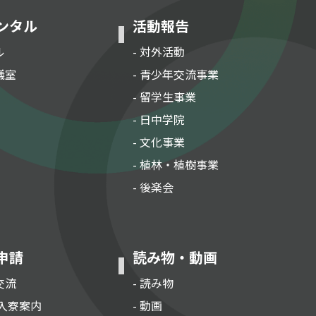
ンタル
活動報告
ル
- 対外活動
議室
- 青少年交流事業
- 留学生事業
- 日中学院
- 文化事業
- 植林・植樹事業
- 後楽会
申請
読み物・動画
交流
- 読み物
 入寮案内
- 動画