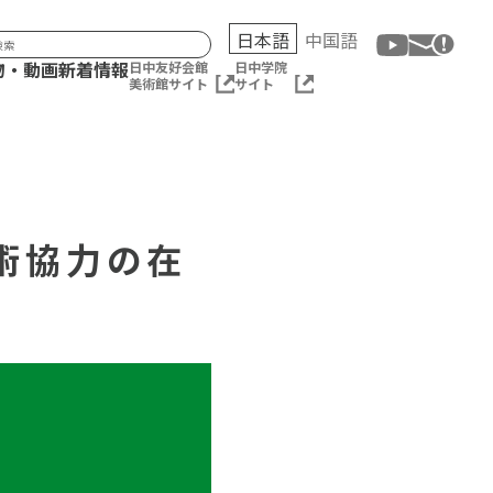
日本語
中国語
物・動画
新着情報
日中友好会館
日中学院
美術館サイト
サイト
術協力の在