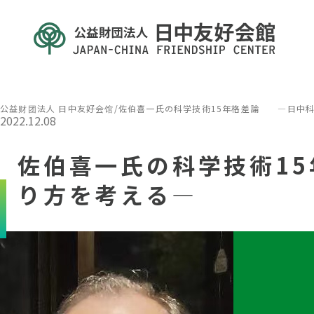
公益财团法人 日中友好会馆
/
佐伯喜一氏の科学技術15年格差論 ―日中科
2022.12.08
佐伯喜一氏の科学技術1
り方を考える―