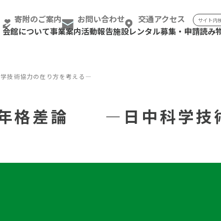
検索:
寄附のご案内
お問い合わせ
交通アクセス
会館について
事業案内
活動報告
施設レンタル
募集・申請
読み
学技術協力の在り方を考える―
5年格差論 ―日中科学技