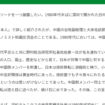
ソードを一つ披露したい。1980年代半ばに深圳で開かれた日
日本人」で詳しく紹介されたが、中国の谷牧副総理と大来佐武
ノミスト知識交流会のことである。1980年代においては、中
代平氏らと共に野村総合研究所社長佐伯喜一氏が名を連ねてい
の人口、国土、歴史などから見て、日本が対等で中国と対する
中国側メンバーを刺激し、日本は技術移転に消極的と映り、小
中友好関係は黄金時代にあった。技術面でも子々孫々にわたる
」というのは思いがけないことであった。中国側メンバー同士
私は控え目に述べたが、焼け石に水であった。その後、この言
ば、浜松ホトニクスの故昼馬輝夫社長は1980年代初めに、