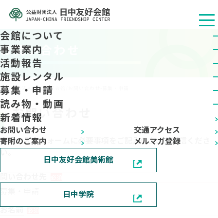
会館について
お問い合わせ
事業案内
活動報告
施設レンタル
募集・申請
公益财团法人 日中友好会馆
/
お問い合わせ-募集・申請
読み物・動画
お問い合わせ
新着情報
お問い合わせ
交通アクセス
下記の入力フォームに必要事項をご記入の上、ご送信くださ
寄附のご案内
メルマガ登録
い。
日中友好会館美術館
問い合わせ先
必須
募集・申請
日中学院
お名前
必須