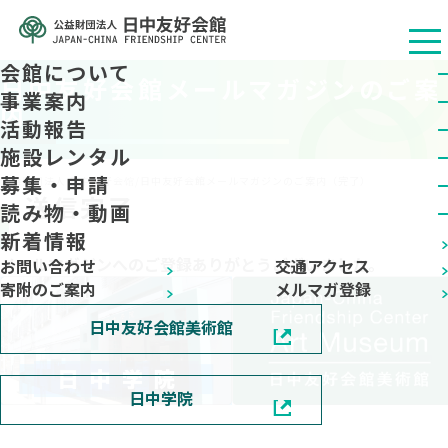
会館について
日中友好会館メールマガジンのご案
事業案内
内
活動報告
施設レンタル
募集・申請
公益财团法人 日中友好会馆
/
日中友好会館メールマガジンのご案内（完了）
送信完了
読み物・動画
新着情報
メールマガジンへのご登録ありがとうございました。
お問い合わせ
交通アクセス
寄附のご案内
メルマガ登録
日中友好会館美術館
日中学院