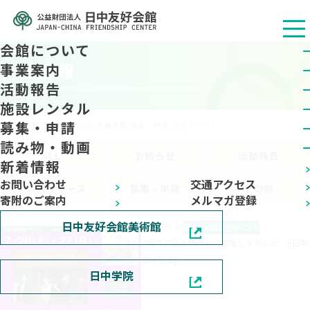
会館について
新着情報
事業案内
活動報告
施設レンタル
募集・申請
公益财团法人 日中友好会馆
/
新着情報
/
募集・申請
/
文化イベント
読み物・動画
ALL
お知らせ
活動報告
新着情報
お問い合わせ
交通アクセス
プレスリリース
募集・申請
その他
寄附のご案内
メルマガ登録
日中友好会館美術館
2025.06.11
募集・申請
文化イベント
7月の文化イベントに参加しませんか ||日中
古今音楽||
日中学院