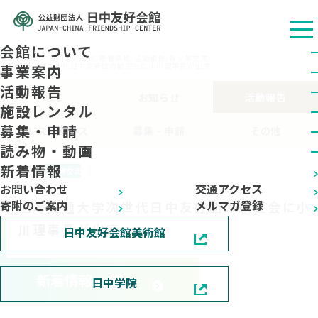
会館について
公益财团法人 日中友好会馆
/
新着情報
/
活動報告
/
青少年交流
/
上海交通大学次世代日中友好団の歓迎会に小川理事長が出席
事業案内
活動報告
ALL
お知らせ
活動報告
施設レンタル
募集・申請
プレスリリース
募集・申請
その他
読み物・動画
新着情報
2024.11.28
青少年交流
お問い合わせ
交通アクセス
寄附のご案内
メルマガ登録
上海交通大学次世代日中友好団の歓迎会に小
川理事長が出席
日中友好会館美術館
新着情報一覧へ
日中学院