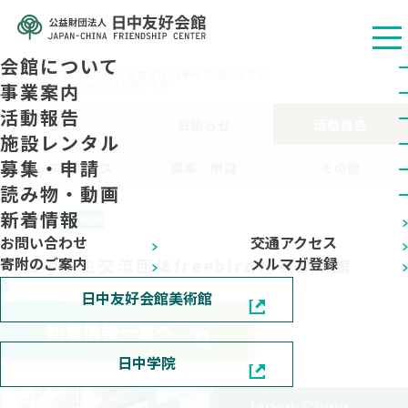
会館について
公益财团法人 日中友好会馆
/
新着情報
/
活動報告
/
青少年交流
/
日中学生交流団体freebird代表が来館
事業案内
活動報告
ALL
お知らせ
活動報告
施設レンタル
募集・申請
プレスリリース
募集・申請
その他
読み物・動画
新着情報
2025.06.17
青少年交流
お問い合わせ
交通アクセス
寄附のご案内
メルマガ登録
日中学生交流団体freebird代表が来館
日中友好会館美術館
新着情報一覧へ
日中学院