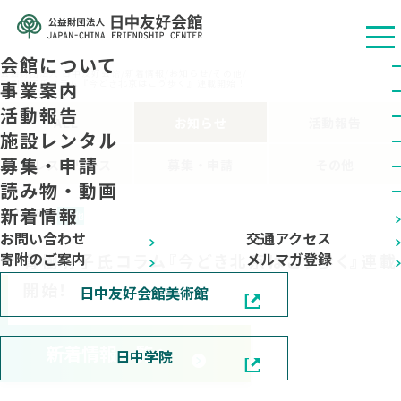
会館について
公益财团法人 日中友好会馆
/
新着情報
/
お知らせ
/
その他
/
青樹明子氏コラム『今どき北京はこう歩く』連載開始！
事業案内
活動報告
ALL
お知らせ
活動報告
施設レンタル
募集・申請
プレスリリース
募集・申請
その他
読み物・動画
新着情報
2025.08.27
その他
お問い合わせ
交通アクセス
寄附のご案内
メルマガ登録
青樹明子氏コラム『今どき北京はこう歩く』連載
開始！
日中友好会館美術館
新着情報一覧へ
日中学院