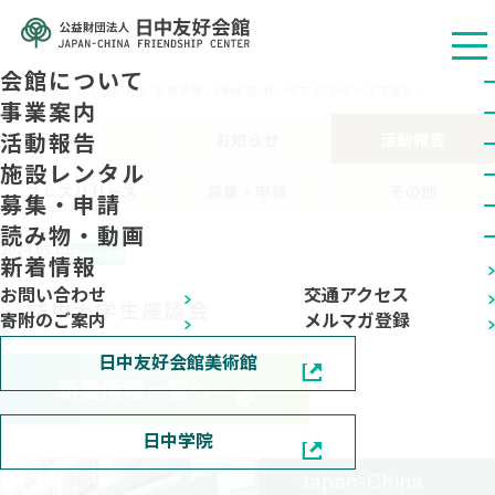
会館について
公益财团法人 日中友好会馆
/
新着情報
/
活動報告
/
青少年交流
/
訪中大学生座談会
事業案内
活動報告
ALL
お知らせ
活動報告
施設レンタル
プレスリリース
募集・申請
その他
募集・申請
読み物・動画
2024.05.01
青少年交流
新着情報
お問い合わせ
交通アクセス
訪中大学生座談会
寄附のご案内
メルマガ登録
日中友好会館美術館
新着情報一覧へ
日中学院