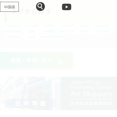
中国語
タグから探す
#中国語本科
#2025年度
#入試情報
#2026年度
#講演会
#交流茶話会
#中国伝統芸能
#変面
#実施団体
#青少年交流
#旅行社
#2024年度
#中国語別科
#大学生
#日中友好会館美術館
募集・申請一覧へ