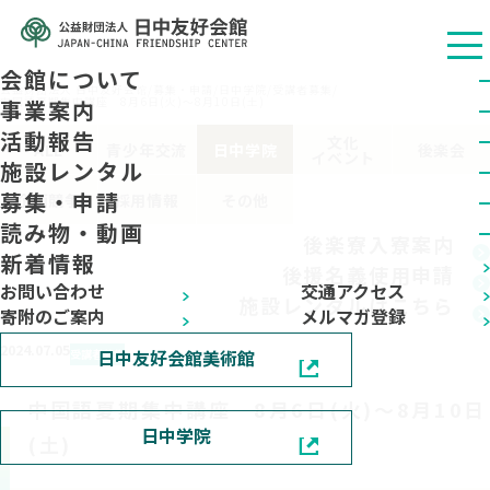
会館について
公益财团法人 日中友好会馆
/
募集・申請
/
日中学院
/
受講者募集
/
中国語夏期集中講座 8月6日(火)～8月10日(土)
事業案内
活動報告
文化
ALL
青少年交流
日中学院
後楽会
イベント
施設レンタル
募集・申請
企画競争
採用情報
その他
読み物・動画
後楽寮入寮案内
新着情報
後援名義​使用申請​
お問い合わせ
交通アクセス
施設レンタルはこちら
寄附のご案内
メルマガ登録
2024.07.05
日中友好会館美術館
受講者募集
中国語夏期集中講座 8月6日(火)～8月10日
日中学院
(土)