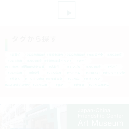
投
稿
の
ペ
ー
ジ
送
り
タグから探す
#開幕式
#2020年度助成
#展覧会報告
#2022年度助成
#岸本奨学金
#2025年度
#2019年度
#2026年度
#主催展関連イベント
#大学生
#日中植林・植樹国際連帯事業
#高校生
#モンゴル
#2024年度
#小学生
#2023年度
#中学生
#2022年度
#ベトナム
#JENESYS
#オンライン交流
#社会人
#モンゴル植林
#諮問委員会
#2024年
#関連イベント
#若き津波防災大使
#2021年度
#春節
#歓迎会
#2021年度助成