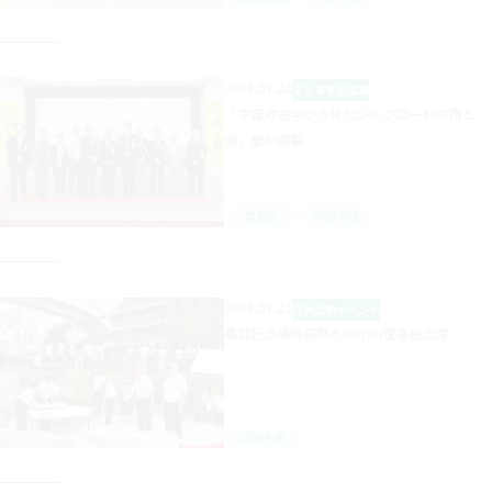
2026.07.22
文化事業
主催展
「宇宙考古学から見たシルクロードの西と
東」展が開幕
開幕式
2026年度
2026.07.21
対外活動
イベント
聶耳記念碑碑前祭への小川理事長出席
2026年度