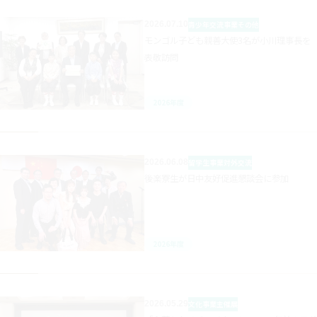
2026.07.10
青少年交流事業
その他
モンゴル子ども親善大使3名が小川理事長を
表敬訪問
2026年度
2026.06.08
留学生事業
対外交流
後楽寮生が日中友好促進懇談会に参加
2026年度
2026.05.29
文化事業
主催展