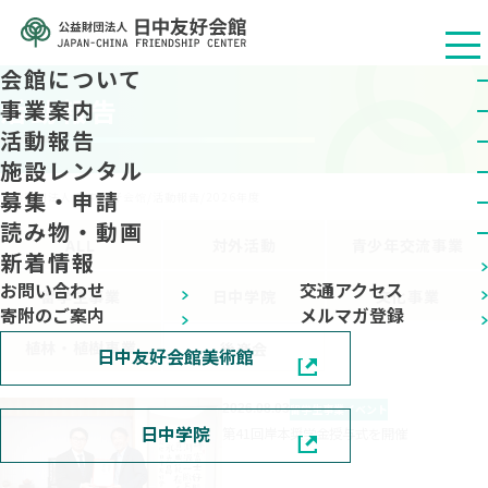
会館について
活動報告
事業案内
活動報告
施設レンタル
募集・申請
公益财团法人 日中友好会馆
/
活動報告
/
2026年度
読み物・動画
ALL
対外活動
青少年交流事業
新着情報
お問い合わせ
交通アクセス
留学生事業
日中学院
文化事業
寄附のご案内
メルマガ登録
植林・植樹事業
後楽会
日中友好会館美術館
2026.08.03
留学生事業
イベント
日中学院
第41回岸本奨学金授与式を開催