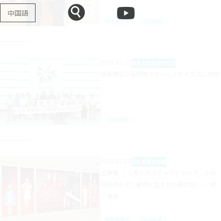
中国語
岸本奨学金
2026年度
2026.07.27
留学生事業
対外交流
後楽寮生が長野県でホームステイ交流に参加
2026年度
2026.07.27
文化事業
主催展
主催展 「 心惹かれるチャイナドレス ―― 100
年前のモダン都市に生まれた美の装い 」 終
了報告
展覧会報告
2026年度