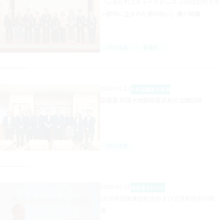
「心惹かれるチャイナドレス ―― 100年前のモダ
ン都市に生まれた美の装い」展が開幕
2026年度
開幕式
2026.05.21
対外活動
要人会見
田露露 中国大使館教育部長の当館訪問
2026年度
2026.05.18
後楽会
イベント
2026年度後楽会総会および交流茶話会の開
催